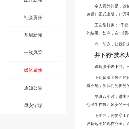
令人意外的是，这位
达猫》正式出版，14
社会责任
工友常打趣：“千
的结果。如今，在“书香
基层新闻
六一前夕，让我们
一线风采
井下的“技术
跟随张千峰下井。
媒体聚焦
下到多深？外面如
看不见，但我们凭摇晃
通知公告
早班八小时，进出各
他出生在陕西延安的一
早安宁煤
下矿井，需要穿工
设备远不如现在齐全。而