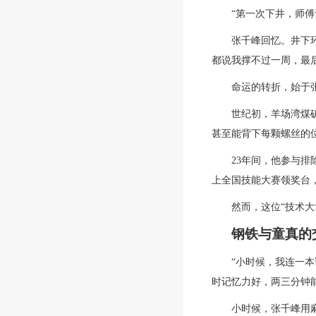
“第一次下井，师傅
张千峰回忆。井下
都说我撑不过一周，最
命运的转折，始于
世纪初，羊场湾煤
甚至能背下每颗螺丝的
23年间，他参与排
上全国技能大赛领奖台，
然而，这位“技术
钢铁与童真的
“小时候，我连一
时记忆力好，两三分钟能
小时候，张千峰用