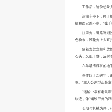
工作后，这份想象
运输车停下，终于抵
拔和西安差不多。”张
往里走，道路逐渐
色粉末，胶靴走上去直
隔着支架立柱和柔
石头，又似干饼，反射
在羊场湾煤矿的地
创作始于2020
呢。”主人公原型正是童
“运输中常有老鼠
轨迹，像“钢铁巨兽的呼
长期与机械为伴，