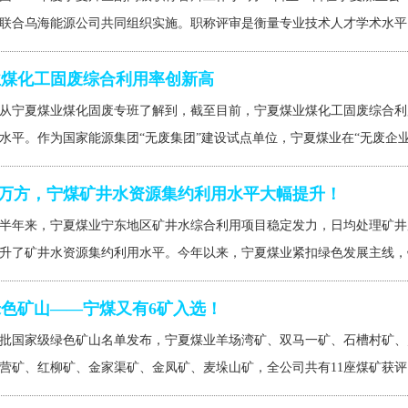
联合乌海能源公司共同组织实施。职称评审是衡量专业技术人才学术水平、
业煤化工固废综合利用率创新高
从宁夏煤业煤化固废专班了解到，截至目前，宁夏煤业煤化工固废综合利用量
水平。作为国家能源集团“无废集团”建设试点单位，宁夏煤业在“无废企业”
49万方，宁煤矿井水资源集约利用水平大幅提升！
半年来，宁夏煤业宁东地区矿井水综合利用项目稳定发力，日均处理矿井废水
升了矿井水资源集约利用水平。今年以来，宁夏煤业紧扣绿色发展主线，锚
色矿山——宁煤又有6矿入选！
批国家级绿色矿山名单发布，宁夏煤业羊场湾矿、双马一矿、石槽村矿、
营矿、红柳矿、金家渠矿、金凤矿、麦垛山矿，全公司共有11座煤矿获评国