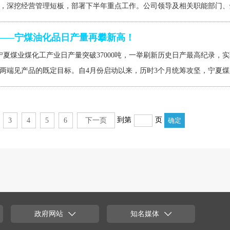
，深挖经营管理短板，部署下半年重点工作。公司领导及相关职能部门、煤
0吨——宁煤油化品日产量再攀新高！
，宁夏煤业煤化工产业日产量突破37000吨，一举刷新历史日产最高纪录
两端见产品的既定目标。自4月份启动以来，历时3个月统筹攻坚，宁夏煤业
到第
页
3
4
5
6
下一页
政府网站
知名媒体