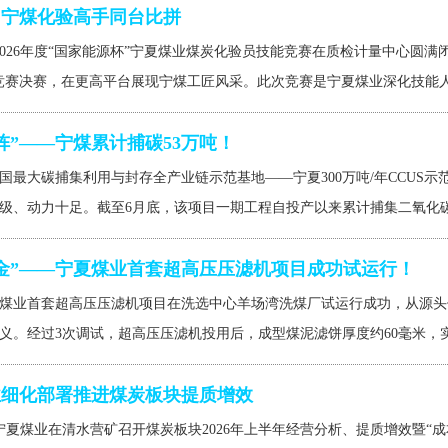
，宁煤化验高手同台比拼
，2026年度“国家能源杯”宁夏煤业煤炭化验员技能竞赛在质检计量中心圆
竞赛决赛，在更高平台展现宁煤工匠风采。此次竞赛是宁夏煤业深化技能人才
阵”——宁煤累计捕碳53万吨！
国最大碳捕集利用与封存全产业链示范基地——宁夏300万吨/年CCUS
级、动力十足。截至6月底，该项目一期工程自投产以来累计捕集二氧化碳53
金”——宁夏煤业首套超高压压滤机项目成功试运行！
煤业首套超高压压滤机项目在洗选中心羊场湾洗煤厂试运行成功，从源头
义。经过3次调试，超高压压滤机投用后，成型煤泥滤饼厚度约60毫米，实测滤
业细化部署推进煤炭板块提质增效
，宁夏煤业在清水营矿召开煤炭板块2026年上半年经营分析、提质增效暨