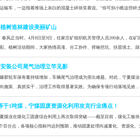
运输车，一边指着堆场上灰白的混凝土碎块笑着说。“你可别小瞧这些碎土块
矿植树造林建设美丽矿山
，春风正当时。4月8日至9日，任家庄矿组织机关管理人员200余人，在
彩。植树活动期间，大家热情高涨、分工协作、挥锹挖坑、扶苗填土、踩实
，安装公司尾气治理立竿见影
爆胶轮车保有量持续增加，车辆尾气治理成为突出难题。对此，宁夏煤业
向施策、真抓实干，治理工作取得显著实效。为确保专项行动落地见效，公
等于1吨煤，宁煤固废资源化利用攻克行业痛点！
夏煤业在煤化工固废综合利用上再次取得突破——截至目前，煤化工板块累计
75个百分点，各项核心指标均达到预期，推动固废处理向减量化、资源化、无