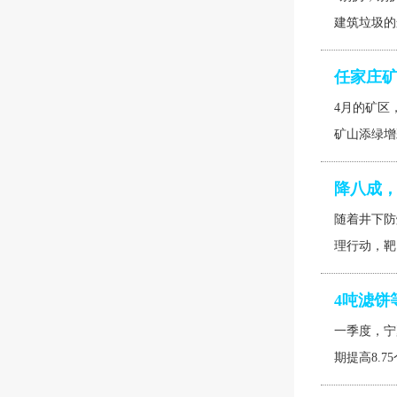
建筑垃圾的
任家庄
4月的矿区
矿山添绿增
降八成
随着井下防
理行动，靶
4吨滤饼
一季度，宁
期提高8.