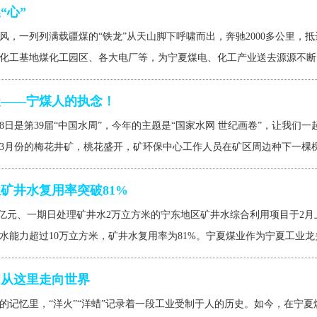
“心”
风，一列列满载疆煤的“铁龙”从天山脚下呼啸而出，奔驰2000多公里，
化工基地煤化工园区、各大电厂等，为宁夏煤电、化工产业送去源源不断的
天——宁煤人的执念！
至28日是第39届“中国水周”，今年的主题是“国家水网 世纪画卷”，让我
3月份的梅花井矿，桃花盛开，矿环保中心工作人员在矿区周边种下一棵棵绿
矿井水复用率突破81%
.1亿元、一期日处理矿井水2万立方米的宁东地区矿井水综合利用项目于2
水能力超过10万立方米，矿井水复用率为81%。宁夏煤业作为宁夏工业龙头企
”从这里走向世界
的记忆里，“洋火”“洋蜡”记录着一段工业受制于人的历史。如今，在宁夏