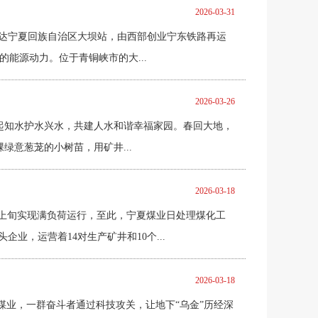
2026-03-31
抵达宁夏回族自治区大坝站，由西部创业宁东铁路再运
能源动力。位于青铜峡市的大...
2026-03-26
们一起知水护水兴水，共建人水和谐幸福家园。春回大地，
意葱茏的小树苗，用矿井...
2026-03-18
月上旬实现满负荷运行，至此，宁夏煤业日处理煤化工
业，运营着14对生产矿井和10个...
2026-03-18
煤业，一群奋斗者通过科技攻关，让地下“乌金”历经深