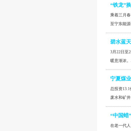
“铁龙”换
乘着三月春
至宁东能源
碧水蓝
3月22日
暖意渐浓。
宁夏煤业
总投资13
废水和矿井
“中国蜡
在老一代人