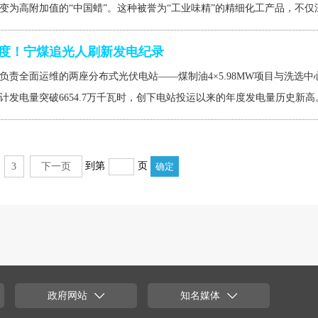
变为高附加值的“中国蜡”。这种被誉为“工业味精”的精细化工产品，不仅深
.7万度！宁煤追光人刷新发电纪录
负责全面运维的两座分布式光伏电站——煤制油4×5.98MW项目与洗选中心
，累计发电量突破6654.7万千瓦时，创下电站投运以来的年度发电量历史新高
到第
页
3
下一页
政府网站
知名媒体