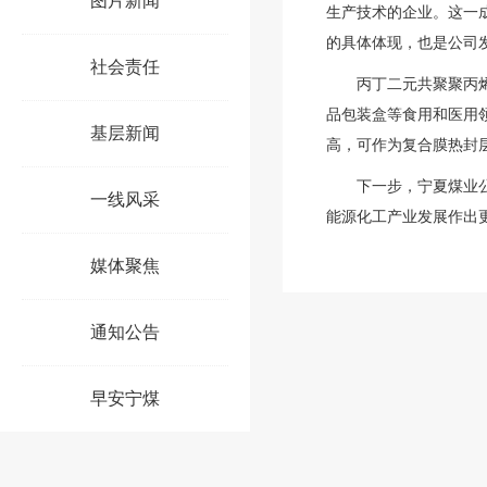
图片新闻
生产技术的企业。
这一
的具体体现，也是公司
社会责任
丙丁二元共聚聚丙
品包装盒等食用和医用
基层新闻
高，可作为复合膜热封
下一步，宁夏煤业
一线风采
能源化工产业发展作出
媒体聚焦
通知公告
早安宁煤