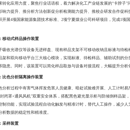
果转化应用力度，聚焦行业话语权，着力解决化工产业链发展的“卡脖子”
影响力提升、推分析方法创新促分析检测能力提升、推校企研发合作促科
织开展4项国家能源集团技术标准、2项宁夏煤业公司科研项目，完成1项国
。
：移动式样品操作装置
子吸收光谱仪
等设备无进样盘、现有样品支架不可移动收纳且标液与待检
品架和双向移动平台三大核心模块，实现标液、待检样品、辅助试剂的分
等隐患。同时，该装置可以简化样品取放与设备对接流程，大幅提升分析
：比色分析隔离操作装置
色分析
过程中有害气体挥发危害人员健康、暗处试验难开展、人工计时易
明封闭罩+通风风机”双重安全体系，搭配黑色避光显示柜与防倾倒样品架
控制功能，实现试验流程自动化触发与精准计时，替代人工操作，减少人
分析数据的稳定性和精准度。
：采样装置