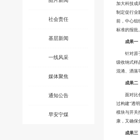
图片新闻
加大科技成
制定促行业
社会责任
前，中心组
标准的报批
基层新闻
成果一
针对
原
一线风采
级收纳式样
混淆、洒落
媒体聚焦
成果二
面对
比
通知公告
过构建“透
模块与开关
早安宁煤
康，又确保
成果三